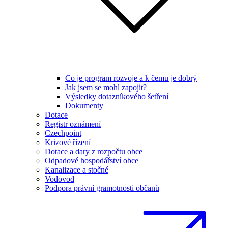
Co je program rozvoje a k čemu je dobrý
Jak jsem se mohl zapojit?
Výsledky dotazníkového šetření
Dokumenty
Dotace
Registr oznámení
Czechpoint
Krizové řízení
Dotace a dary z rozpočtu obce
Odpadové hospodářství obce
Kanalizace a stočné
Vodovod
Podpora právní gramotnosti občanů