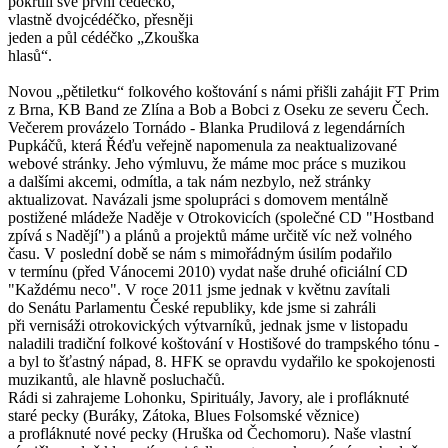
pokřtili své první cédéčko,
vlastně dvojcédéčko, přesněji
jeden a půl cédéčko „Zkouška
hlasů“.
Novou „pětiletku“ folkového koštování s námi přišli zahájit FT Prim
z Brna, KB Band ze Zlína a Bob a Bobci z Oseku ze severu Čech.
Večerem provázelo Tornádo - Blanka Prudilová z legendárních
Pupkáčů, která Řéďu veřejně napomenula za neaktualizované
webové stránky. Jeho výmluvu, že máme moc práce s muzikou
a dalšími akcemi, odmítla, a tak nám nezbylo, než stránky
aktualizovat. Navázali jsme spolupráci s domovem mentálně
postižené mládeže Naděje v Otrokovicích (společné CD "Hostband
zpívá s Nadějí") a plánů a projektů máme určitě víc než volného
času. V poslední době se nám s mimořádným úsilím podařilo
v termínu (před Vánocemi 2010) vydat naše druhé oficiální CD
"Každému neco". V roce 2011 jsme jednak v květnu zavítali
do Senátu Parlamentu České republiky, kde jsme si zahráli
při vernisáži otrokovických výtvarníků, jednak jsme v listopadu
naladili tradiční folkové koštování v Hostišové do trampského tónu -
a byl to šťastný nápad, 8. HFK se opravdu vydařilo ke spokojenosti
muzikantů, ale hlavně posluchačů.
Rádi si zahrajeme Lohonku, Spirituály, Javory, ale i profláknuté
staré pecky (Buráky, Zátoka, Blues Folsomské věznice)
a profláknuté nové pecky (Hruška od Čechomoru). Naše vlastní