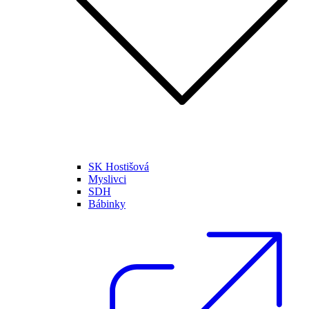
SK Hostišová
Myslivci
SDH
Bábinky