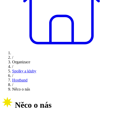
/
Organizace
/
Spolky a kluby
/
Hostband
/
Něco o nás
Něco o nás