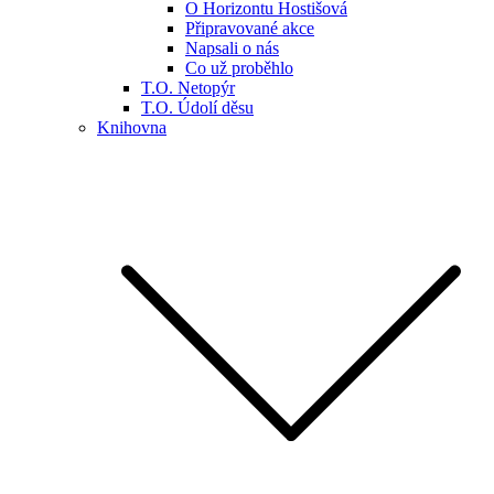
O Horizontu Hostišová
Připravované akce
Napsali o nás
Co už proběhlo
T.O. Netopýr
T.O. Údolí děsu
Knihovna