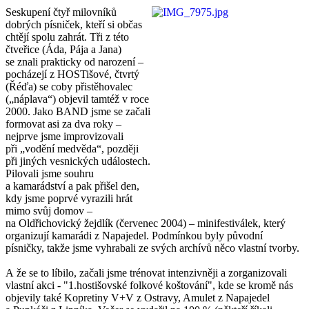
Seskupení čtyř milovníků
dobrých písniček, kteří si občas
chtějí spolu zahrát. Tři z této
čtveřice (Áda, Pája a Jana)
se znali prakticky od narození –
pocházejí z HOSTišové, čtvrtý
(Řéďa) se coby přistěhovalec
(„náplava“) objevil tamtéž v roce
2000. Jako BAND jsme se začali
formovat asi za dva roky –
nejprve jsme improvizovali
při „vodění medvěda“, později
při jiných vesnických událostech.
Pilovali jsme souhru
a kamarádství a pak přišel den,
kdy jsme poprvé vyrazili hrát
mimo svůj domov –
na Oldřichovický žejdlík (červenec 2004) – minifestiválek, který
organizují kamarádi z Napajedel. Podmínkou byly původní
písničky, takže jsme vyhrabali ze svých archívů něco vlastní tvorby.
A že se to líbilo, začali jsme trénovat intenzivněji a zorganizovali
vlastní akci - "1.hostišovské folkové koštování", kde se kromě nás
objevily také Kopretiny V+V z Ostravy, Amulet z Napajedel