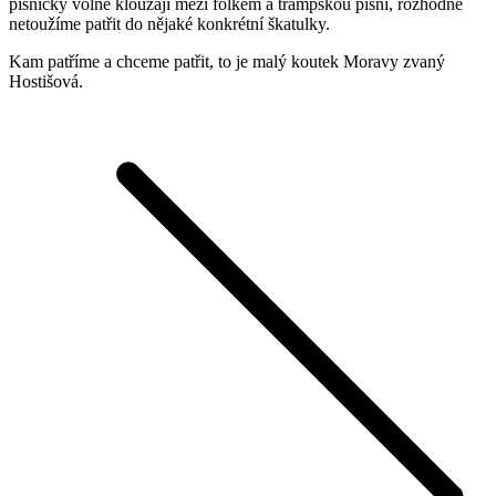
písničky volně klouzají mezi folkem a trampskou písní, rozhodně
netoužíme patřit do nějaké konkrétní škatulky.
Kam patříme a chceme patřit, to je malý koutek Moravy zvaný
Hostišová.