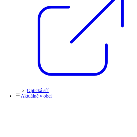
Optická síť
Aktuálně v obci