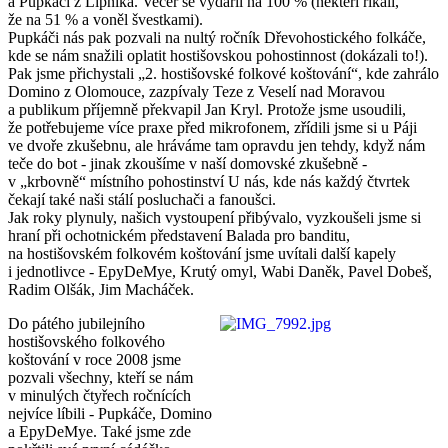
a Pupkáči z Lipníka. Večer se vydařil na 100 % (někteří říkali,
že na 51 % a voněl švestkami).
Pupkáči nás pak pozvali na nultý ročník Dřevohostického folkáče,
kde se nám snažili oplatit hostišovskou pohostinnost (dokázali to!).
Pak jsme přichystali „2. hostišovské folkové koštování“, kde zahrálo
Domino z Olomouce, zazpívaly Teze z Veselí nad Moravou
a publikum příjemně překvapil Jan Kryl. Protože jsme usoudili,
že potřebujeme více praxe před mikrofonem, zřídili jsme si u Páji
ve dvoře zkušebnu, ale hráváme tam opravdu jen tehdy, když nám
teče do bot - jinak zkoušíme v naší domovské zkušebně -
v „krbovně“ místního pohostinství U nás, kde nás každý čtvrtek
čekají také naši stálí posluchači a fanoušci.
Jak roky plynuly, našich vystoupení přibývalo, vyzkoušeli jsme si
hraní při ochotnickém představení Balada pro banditu,
na hostišovském folkovém koštování jsme uvítali další kapely
i jednotlivce - EpyDeMye, Krutý omyl, Wabi Daněk, Pavel Dobeš,
Radim Olšák, Jim Macháček.
Do pátého jubilejního
hostišovského folkového
koštování v roce 2008 jsme
pozvali všechny, kteří se nám
v minulých čtyřech ročnících
nejvíce líbili - Pupkáče, Domino
a EpyDeMye. Také jsme zde