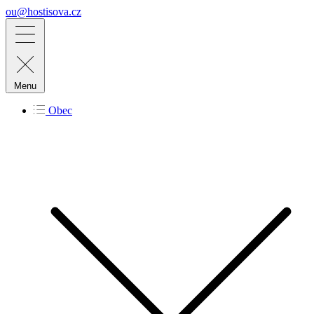
ou@hostisova.cz
Menu
Obec