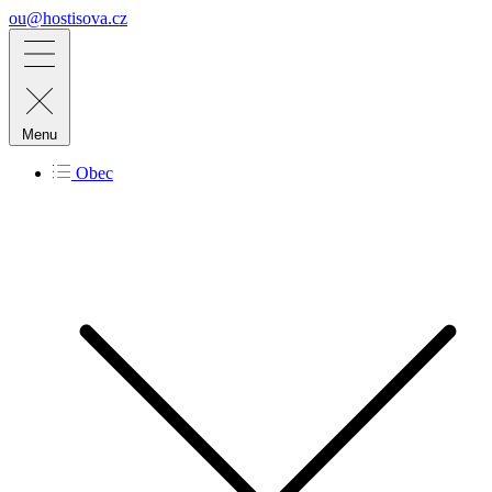
ou@hostisova.cz
Menu
Obec