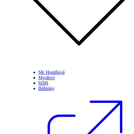
SK Hostišová
Myslivci
SDH
Bábinky