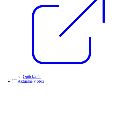
Optická síť
Aktuálně v obci