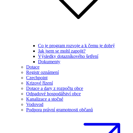
Co je program rozvoje a k čemu je dobrý
Jak jsem se mohl zapojit?
Výsledky dotazníkového šetření
Dokumenty
Dotace
Registr oznámení
Czechpoint
Krizové řízení
Dotace a dary z rozpočtu obce
Odpadové hospodářství obce
Kanalizace a stočné
Vodovod
Podpora právní gramotnosti občanů