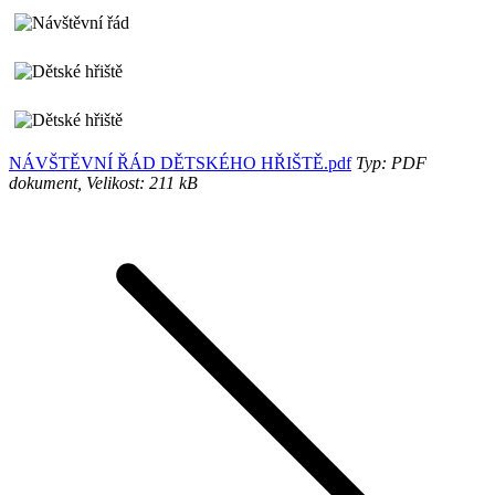
NÁVŠTĚVNÍ ŘÁD DĚTSKÉHO HŘIŠTĚ.pdf
Typ: PDF
dokument, Velikost: 211 kB