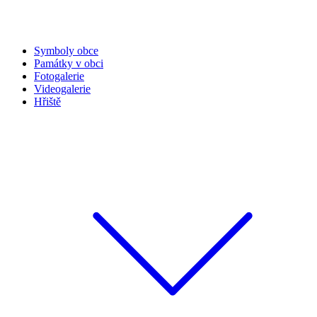
Symboly obce
Památky v obci
Fotogalerie
Videogalerie
Hřiště