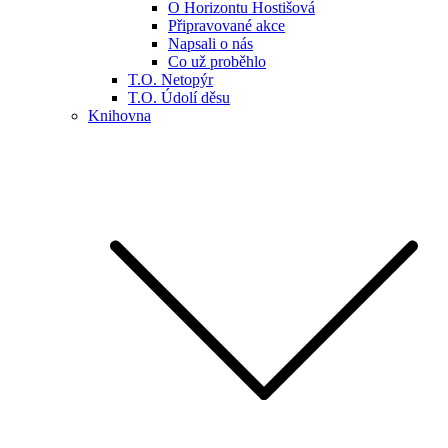
O Horizontu Hostišová
Připravované akce
Napsali o nás
Co už proběhlo
T.O. Netopýr
T.O. Údolí děsu
Knihovna