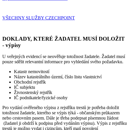
VŠECHNY SLUŽBY CZECHPOINT
DOKLADY, KTERÉ ŽADATEL MUSÍ DOLOŽIT
- výpisy
U veřejných evidencí se neověřuje totožnost žadatele. Žadatel musí
pouze sdělit relevantní informace pro vyhledání svého požadavku.
Katastr nemovitostí
Název katastrálního území, číslo listu vlastnictví
Obchodní rejstřík
IČ subjektu
Živnostenský rejstřík
IČ podnikatele/fyzické osoby
Pro vydání ověřeného výpisu z rejstříku trestů je potřeba doložit
totožnost žadatele, kterého se výpis týká - občanským průkazem
nebo cestovním pasem. Dále je třeba podepsat písemnou žádost
(žadatel ji obdrží k podpisu před vydáním výpisu). Výpis z rejstříku
trestů je možno vydat i cizincům, kteří mají povolení