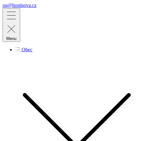
ou@hostisova.cz
Menu
Obec