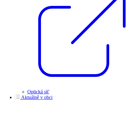
Optická síť
Aktuálně v obci