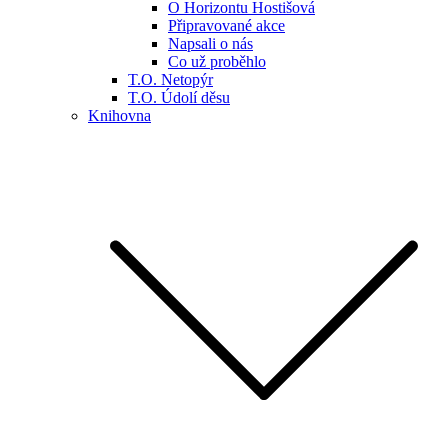
O Horizontu Hostišová
Připravované akce
Napsali o nás
Co už proběhlo
T.O. Netopýr
T.O. Údolí děsu
Knihovna