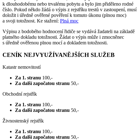
k dlouhodobému nebo trvalému pobytu a bylo jim přiděleno rodné
číslo. Pokud někdo žádá o výpis z rejstříku trestů v zastoupení, musí
doložit i úředně ověřené pověření k tomuto úkonu (plnou moc)
a svoji totožnost. Ke stažení:
Plná moc
Výpisu z bodobého hodnocení řidiče se vydává žadateli na základě
platného dokladu totožnosti. Žádat o výpis může i zmocněnec
s úředně ověřenou plnou mocí a dokladem totožnosti.
CENÍK NEJVYUŽÍVANĚJŠÍCH SLUŽEB
Katastr nemovitostí
Za 1. stranu
100,-
Za další započatou stranu
50,-
Obchodní rejstřík
Za 1. stranu
100,-
Za další započatou stranu
50,-
Živnostenský rejstřík
Za 1. stranu
100,-
Za další započatou stranu
50,-