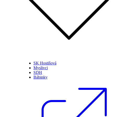
SK Hostišová
Myslivci
SDH
Bábinky