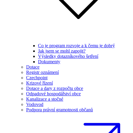
Co je program rozvoje a k čemu je dobrý
Jak jsem se mohl zapojit?
Výsledky dotazníkového šetření
Dokumenty
Dotace
Registr oznámení
Czechpoint
Krizové řízení
Dotace a dary z rozpočtu obce
Odpadové hospodářství obce
Kanalizace a stočné
Vodovod
Podpora právní gramotnosti občanů