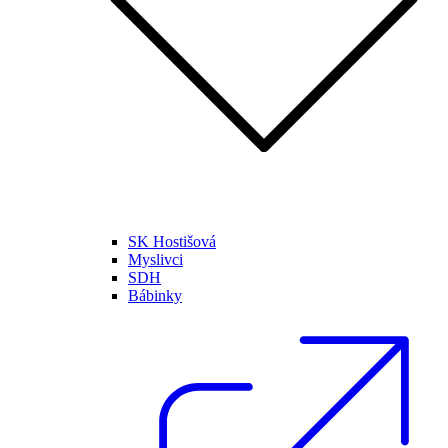
SK Hostišová
Myslivci
SDH
Bábinky