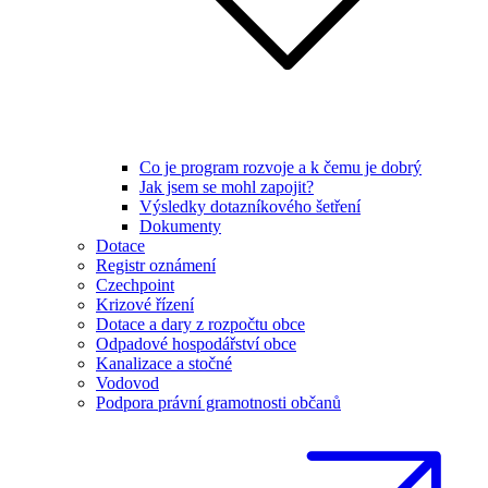
Co je program rozvoje a k čemu je dobrý
Jak jsem se mohl zapojit?
Výsledky dotazníkového šetření
Dokumenty
Dotace
Registr oznámení
Czechpoint
Krizové řízení
Dotace a dary z rozpočtu obce
Odpadové hospodářství obce
Kanalizace a stočné
Vodovod
Podpora právní gramotnosti občanů