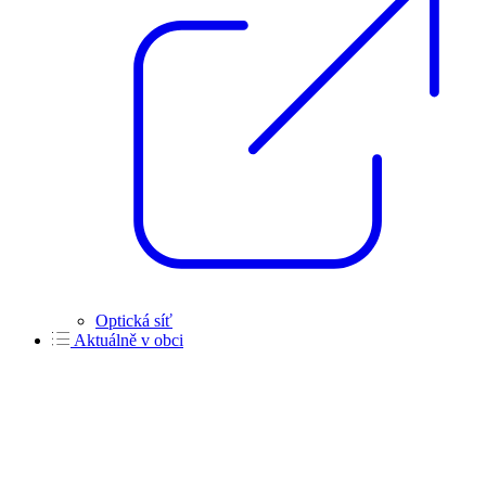
Optická síť
Aktuálně v obci