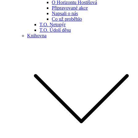
O Horizontu Hostišová
Připravované akce
Napsali o nás
Co už proběhlo
T.O. Netopýr
T.O. Údolí děsu
Knihovna