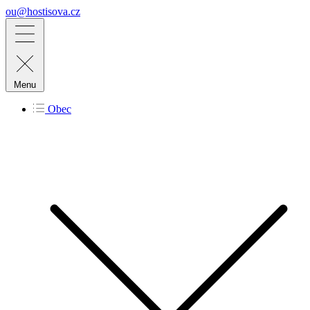
ou@hostisova.cz
Menu
Obec