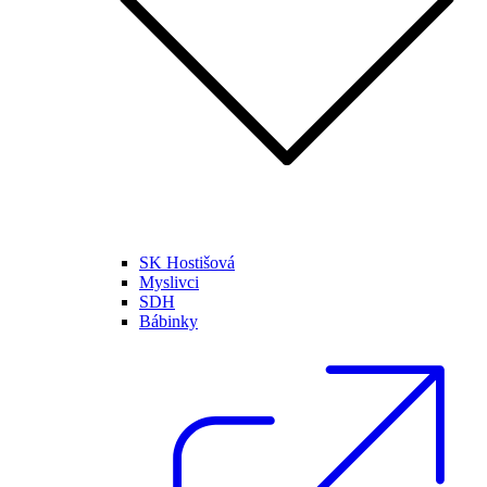
SK Hostišová
Myslivci
SDH
Bábinky