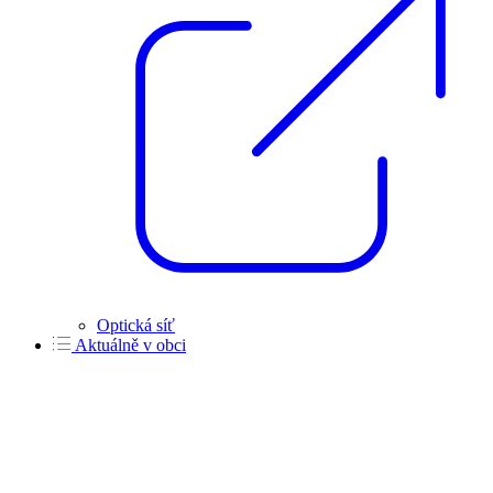
Optická síť
Aktuálně v obci