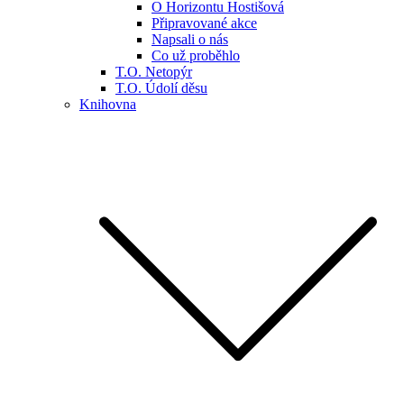
O Horizontu Hostišová
Připravované akce
Napsali o nás
Co už proběhlo
T.O. Netopýr
T.O. Údolí děsu
Knihovna