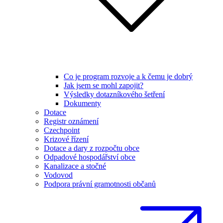
Co je program rozvoje a k čemu je dobrý
Jak jsem se mohl zapojit?
Výsledky dotazníkového šetření
Dokumenty
Dotace
Registr oznámení
Czechpoint
Krizové řízení
Dotace a dary z rozpočtu obce
Odpadové hospodářství obce
Kanalizace a stočné
Vodovod
Podpora právní gramotnosti občanů