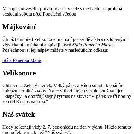
Masopustní veselí - průvod masek v čele s medvědem - probíhá
poslední sobotu před Popeleční středou.
Májkování
Čtrnáct dní před Velikonocemi chodí po vsi děvčata s ozdobenými
větvičkami - májkami a zpívají píseň
Stála Panenka Maria
.
Poslechnout si její nápěv můžete v následujícím odkazu:
Stála Panenka Maria
Velikonoce
Chlapci na Zelený čtvrtek, Velký pátek a Bílou sobotu klepáním
nahrazují zmlklé zvony. Na rozdíl od jiných vesnic používají jen
"klapačky" a dodržují stejný rytmus na slova: "V pátek ve tři hodiny
zemřel Kristus na kříži."
Náš svátek
Hody se konají vždy 2. 7. bez ohledu na den v týdnu. Nikdo tomuto
dnu neřekne jinak než "Náš svátek".