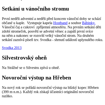
Setkání u vánočního stromu
První neděli adventní a neděli před koncem vánoční doby se schází
občané u kaple. Vystupuje kapela
Hostband
a soubor
Bábinky
.
Vánoční čaj a cukroví zpříjemní atmosféru. Na prvním setkání děti
zdobí stromeček, posvětí se advetní věnec a zapálí první svíce
na něm a nakonec se rozsvítí velký vánoční strom. Na druhém
setkání zaznívá píseň tzv. Svodka - shrnutí událostí uplynulého roku.
Svodka 2013
Silvestrovský oheň
Na Strážné se o Silvestru zpívá u ohně.
Novoroční výstup na Hřeben
Na nový rok se pořádá novoroční výstup na blízký kopec Hřeben
(399 m n.m.). Každý rok získají účastníci originální novoroční
razítko.