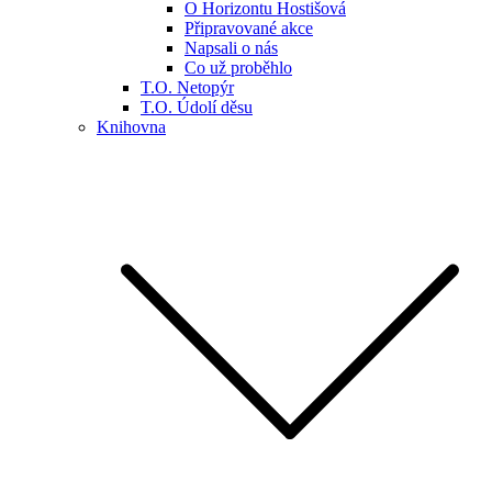
O Horizontu Hostišová
Připravované akce
Napsali o nás
Co už proběhlo
T.O. Netopýr
T.O. Údolí děsu
Knihovna