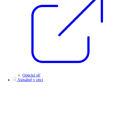
Optická síť
Aktuálně v obci