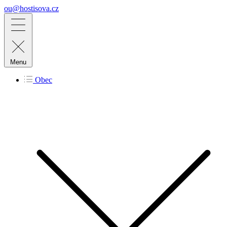
ou@hostisova.cz
Menu
Obec