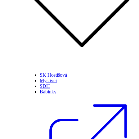
SK Hostišová
Myslivci
SDH
Bábinky