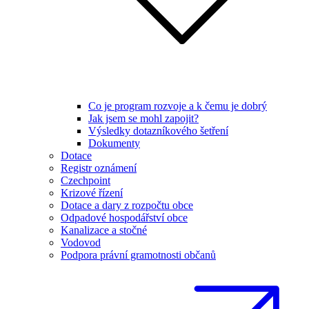
Co je program rozvoje a k čemu je dobrý
Jak jsem se mohl zapojit?
Výsledky dotazníkového šetření
Dokumenty
Dotace
Registr oznámení
Czechpoint
Krizové řízení
Dotace a dary z rozpočtu obce
Odpadové hospodářství obce
Kanalizace a stočné
Vodovod
Podpora právní gramotnosti občanů