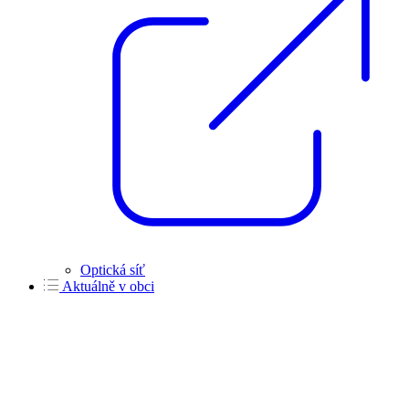
Optická síť
Aktuálně v obci