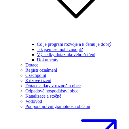
Co je program rozvoje a k čemu je dobrý
Jak jsem se mohl zapojit?
Výsledky dotazníkového šetření
Dokumenty
Dotace
Registr oznámení
Czechpoint
Krizové řízení
Dotace a dary z rozpočtu obce
Odpadové hospodářství obce
Kanalizace a stočné
Vodovod
Podpora právní gramotnosti občanů