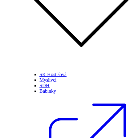
SK Hostišová
Myslivci
SDH
Bábinky