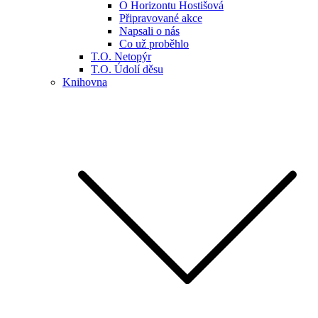
O Horizontu Hostišová
Připravované akce
Napsali o nás
Co už proběhlo
T.O. Netopýr
T.O. Údolí děsu
Knihovna