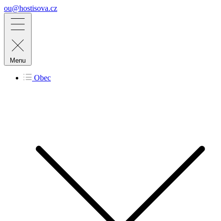
ou@hostisova.cz
Menu
Obec