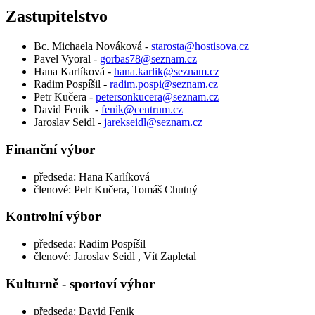
Zastupitelstvo
Bc. Michaela Nováková -
starosta@hostisova.cz
Pavel Vyoral -
gorbas78@seznam.cz
Hana Karlíková -
hana.karlik@seznam.cz
Radim Pospíšil -
radim.pospi@seznam.cz
Petr Kučera -
petersonkucera@seznam.cz
David Fenik -
fenik@centrum.cz
Jaroslav Seidl -
jarekseidl@seznam.cz
Finanční výbor
předseda: Hana Karlíková
členové: Petr Kučera, Tomáš Chutný
Kontrolní výbor
předseda: Radim Pospíšil
členové: Jaroslav Seidl , Vít Zapletal
Kulturně - sportoví výbor
předseda: David Fenik