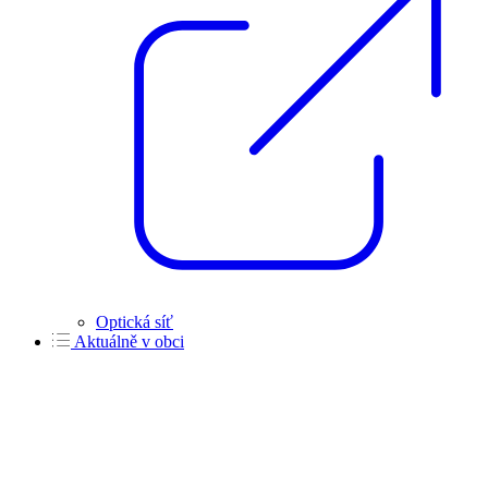
Optická síť
Aktuálně v obci