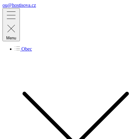
ou@hostisova.cz
Menu
Obec