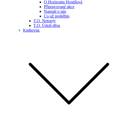
O Horizontu Hostišová
Připravované akce
Napsali o nás
Co už proběhlo
T.O. Netopýr
T.O. Údolí děsu
Knihovna