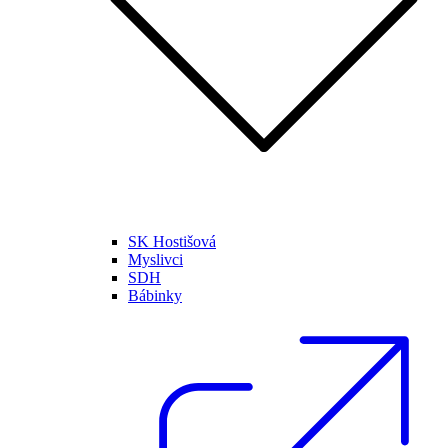
SK Hostišová
Myslivci
SDH
Bábinky