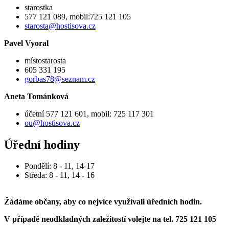
starostka
577 121 089, mobil:725 121 105
starosta@hostisova.cz
Pavel Vyoral
místostarosta
605 331 195
gorbas78@seznam.cz
Aneta Tománková
účetní 577 121 601, mobil: 725 117 301
ou@hostisova.cz
Úřední hodiny
Pondělí: 8 - 11, 14-17
Středa: 8 - 11, 14 - 16
Žádáme občany, aby co nejvíce využívali úředních hodin.
V případě neodkladných zaležitostí volejte na tel. 725 121 105