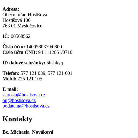
Adresa:
Obecní úřad Hostišová
Hostišová 100
763 01 Mysločovice
IČ:
00568562
Číslo účtu:
1400580379/0800
Číslo účtu ČNB:
94-1112661/0710
ID datové schránky:
5hsbkyq
Telefon:
577 121 089, 577 121 601
Mobil:
725 121 105
E-mail:
starosta@hostisova.cz
ou@hostisova.cz
podatelna@hostisova.cz
Kontakty
Bc. Michaela Nováková