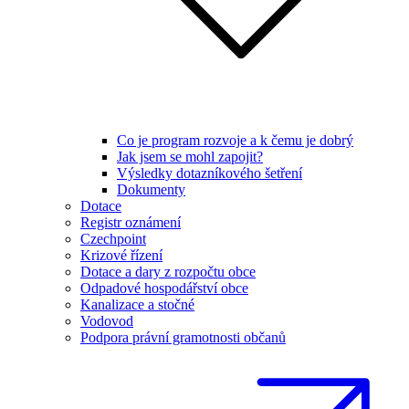
Co je program rozvoje a k čemu je dobrý
Jak jsem se mohl zapojit?
Výsledky dotazníkového šetření
Dokumenty
Dotace
Registr oznámení
Czechpoint
Krizové řízení
Dotace a dary z rozpočtu obce
Odpadové hospodářství obce
Kanalizace a stočné
Vodovod
Podpora právní gramotnosti občanů