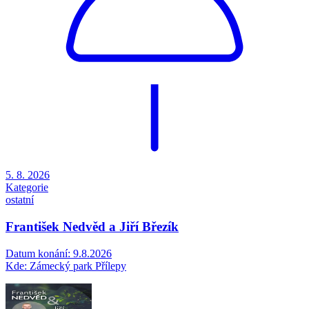
5. 8. 2026
Kategorie
ostatní
František Nedvěd a Jiří Březík
Datum konání: 9.8.2026
Kde: Zámecký park Přílepy