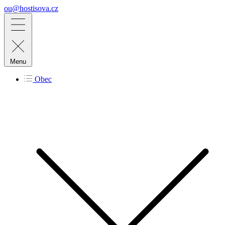
ou@hostisova.cz
Menu
Obec