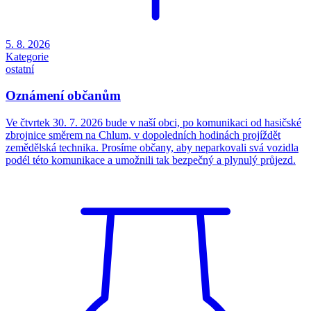
5. 8. 2026
Kategorie
ostatní
Oznámení občanům
Ve čtvrtek 30. 7. 2026 bude v naší obci, po komunikaci od hasičské
zbrojnice směrem na Chlum, v dopoledních hodinách projíždět
zemědělská technika. Prosíme občany, aby neparkovali svá vozidla
podél této komunikace a umožnili tak bezpečný a plynulý průjezd.