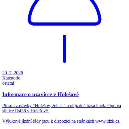
29. 7. 2026
Kategorie
ostatní
Informace o uzavírce v Holešově
Přesun zastávky "Holešov, žel. st." a objízdná trasa linek. Oprava
silnice II/438 v Holešově.
Výlukové jízdní řády jsou k dispozici na stránkách www.idzk.cz.