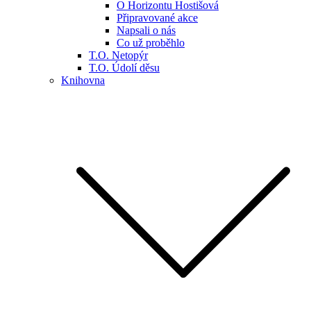
O Horizontu Hostišová
Připravované akce
Napsali o nás
Co už proběhlo
T.O. Netopýr
T.O. Údolí děsu
Knihovna