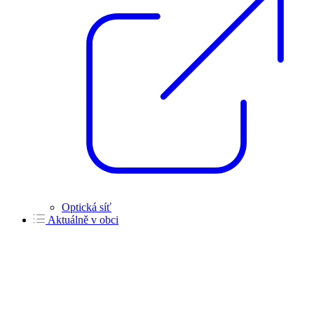
Optická síť
Aktuálně v obci