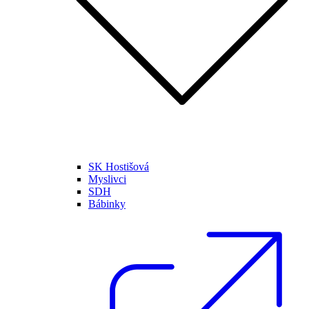
SK Hostišová
Myslivci
SDH
Bábinky