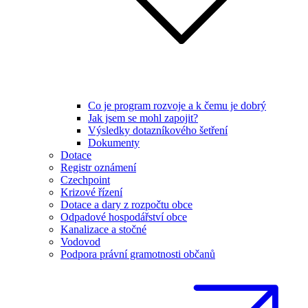
Co je program rozvoje a k čemu je dobrý
Jak jsem se mohl zapojit?
Výsledky dotazníkového šetření
Dokumenty
Dotace
Registr oznámení
Czechpoint
Krizové řízení
Dotace a dary z rozpočtu obce
Odpadové hospodářství obce
Kanalizace a stočné
Vodovod
Podpora právní gramotnosti občanů