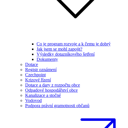
Co je program rozvoje a k čemu je dobrý
Jak jsem se mohl zapojit?
Výsledky dotazníkového šetření
Dokumenty
Dotace
Registr oznámení
Czechpoint
Krizové řízení
Dotace a dary z rozpočtu obce
Odpadové hospodářství obce
Kanalizace a stočné
Vodovod
Podpora právní gramotnosti občanů