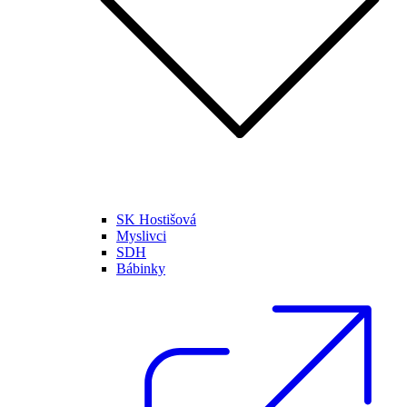
SK Hostišová
Myslivci
SDH
Bábinky