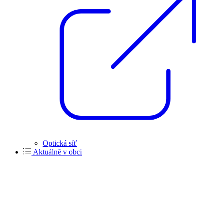
Optická síť
Aktuálně v obci