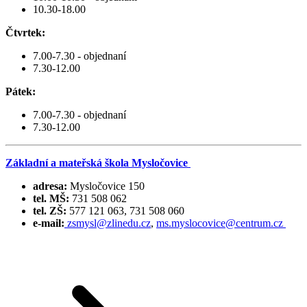
10.30-18.00
Čtvrtek:
7.00-7.30 - objednaní
7.30-12.00
Pátek:
7.00-7.30 - objednaní
7.30-12.00
Základní a mateřská škola Mysločovice
adresa:
Mysločovice 150
tel.
MŠ:
731 508 062
tel.
ZŠ:
577 121 063, 731 508 060
e-mail:
zsmysl@zlinedu.cz
,
ms.myslocovice@centrum.cz