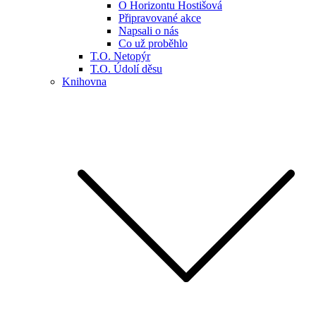
O Horizontu Hostišová
Připravované akce
Napsali o nás
Co už proběhlo
T.O. Netopýr
T.O. Údolí děsu
Knihovna