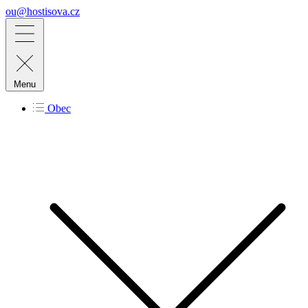
ou@hostisova.cz
Menu
Obec