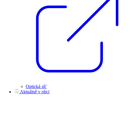
Optická síť
Aktuálně v obci