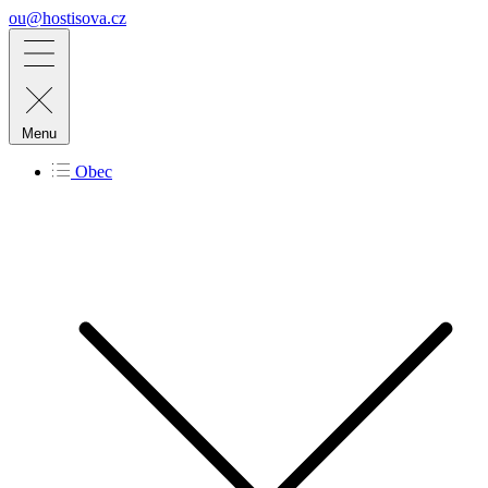
ou@hostisova.cz
Menu
Obec