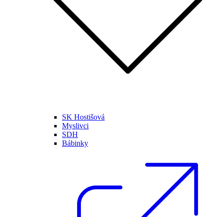
SK Hostišová
Myslivci
SDH
Bábinky