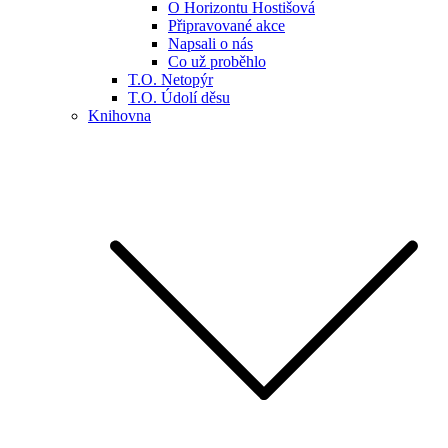
O Horizontu Hostišová
Připravované akce
Napsali o nás
Co už proběhlo
T.O. Netopýr
T.O. Údolí děsu
Knihovna