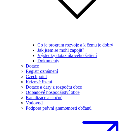
Co je program rozvoje a k čemu je dobrý
Jak jsem se mohl zapojit?
Výsledky dotazníkového šetření
Dokumenty
Dotace
Registr oznámení
Czechpoint
Krizové řízení
Dotace a dary z rozpočtu obce
Odpadové hospodářství obce
Kanalizace a stočné
Vodovod
Podpora právní gramotnosti občanů