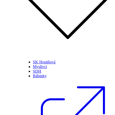
SK Hostišová
Myslivci
SDH
Bábinky