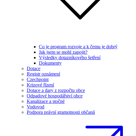
Co je program rozvoje a k čemu je dobrý
Jak jsem se mohl zapojit?
Výsledky dotazníkového šetření
Dokumenty
Dotace
Registr oznámení
Czechpoint
Krizové řízení
Dotace a dary z rozpočtu obce
Odpadové hospodářství obce
Kanalizace a stočné
Vodovod
Podpora právní gramotnosti občanů