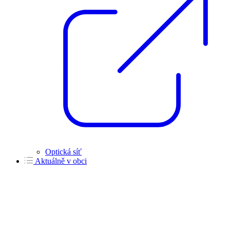
Optická síť
Aktuálně v obci