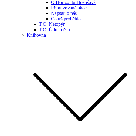
O Horizontu Hostišová
Připravované akce
Napsali o nás
Co už proběhlo
T.O. Netopýr
T.O. Údolí děsu
Knihovna