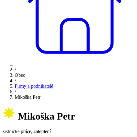
/
Obec
/
Firmy a podnikatelé
/
Mikoška Petr
Mikoška Petr
zednické práce, zateplení