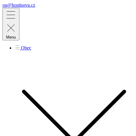
ou@hostisova.cz
Menu
Obec