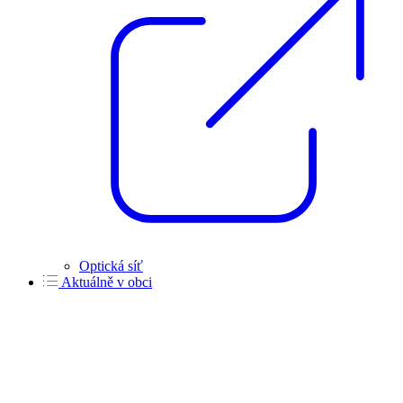
Optická síť
Aktuálně v obci