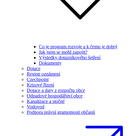
Co je program rozvoje a k čemu je dobrý
Jak jsem se mohl zapojit?
Výsledky dotazníkového šetření
Dokumenty
Dotace
Registr oznámení
Czechpoint
Krizové řízení
Dotace a dary z rozpočtu obce
Odpadové hospodářství obce
Kanalizace a stočné
Vodovod
Podpora právní gramotnosti občanů