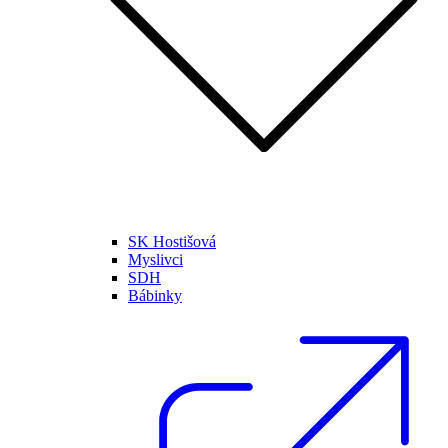
SK Hostišová
Myslivci
SDH
Bábinky