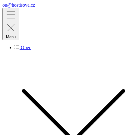
ou@hostisova.cz
Menu
Obec