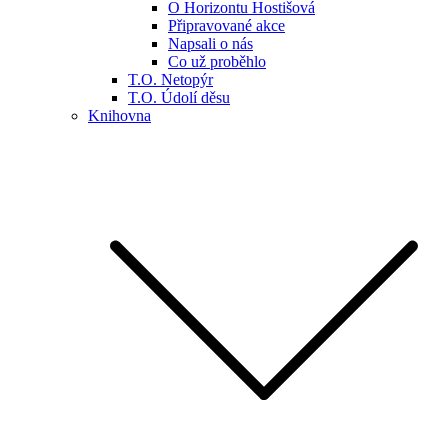
O Horizontu Hostišová
Připravované akce
Napsali o nás
Co už proběhlo
T.O. Netopýr
T.O. Údolí děsu
Knihovna