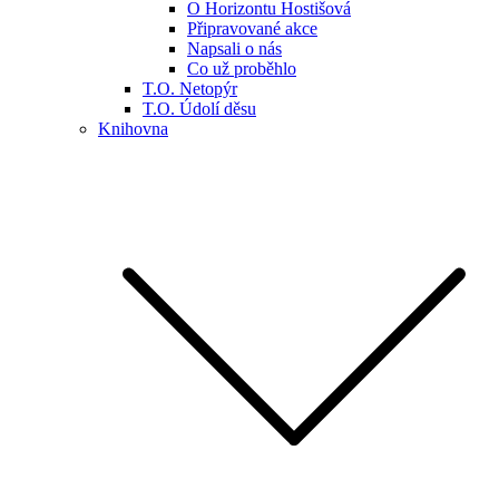
O Horizontu Hostišová
Připravované akce
Napsali o nás
Co už proběhlo
T.O. Netopýr
T.O. Údolí děsu
Knihovna