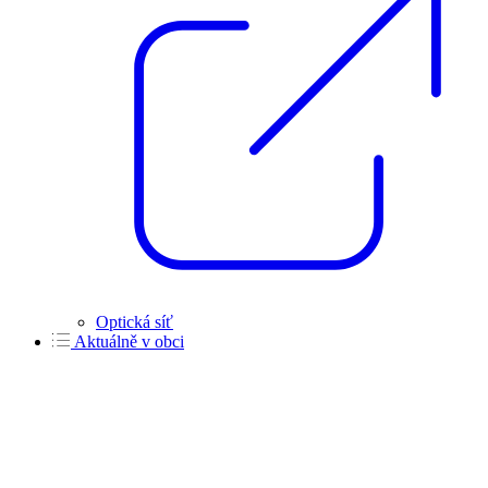
Optická síť
Aktuálně v obci