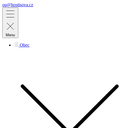
ou@hostisova.cz
Menu
Obec