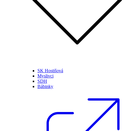
SK Hostišová
Myslivci
SDH
Bábinky