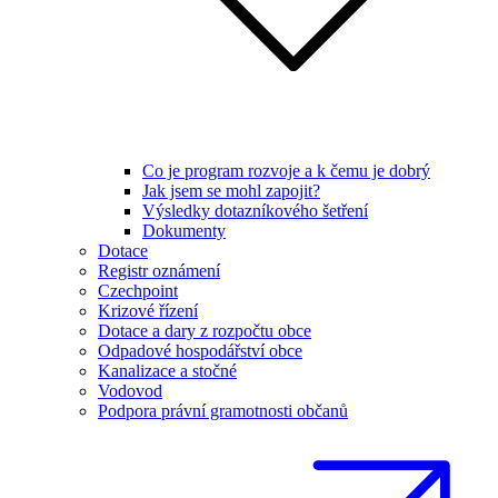
Co je program rozvoje a k čemu je dobrý
Jak jsem se mohl zapojit?
Výsledky dotazníkového šetření
Dokumenty
Dotace
Registr oznámení
Czechpoint
Krizové řízení
Dotace a dary z rozpočtu obce
Odpadové hospodářství obce
Kanalizace a stočné
Vodovod
Podpora právní gramotnosti občanů