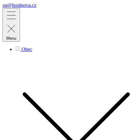
ou@hostisova.cz
Menu
Obec