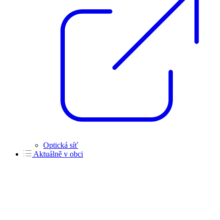
Optická síť
Aktuálně v obci