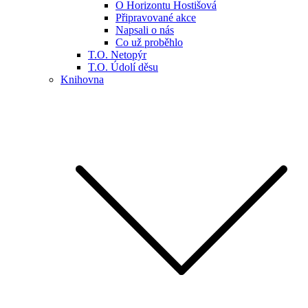
O Horizontu Hostišová
Připravované akce
Napsali o nás
Co už proběhlo
T.O. Netopýr
T.O. Údolí děsu
Knihovna