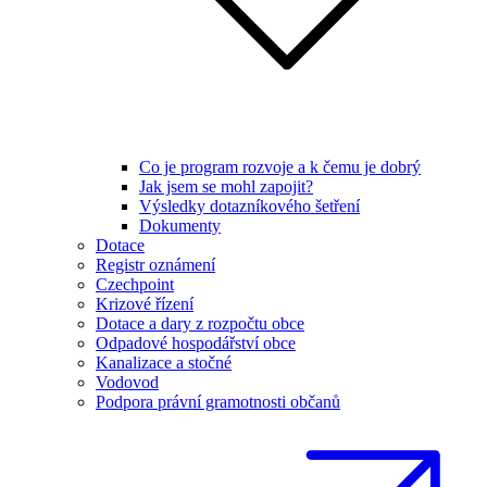
Co je program rozvoje a k čemu je dobrý
Jak jsem se mohl zapojit?
Výsledky dotazníkového šetření
Dokumenty
Dotace
Registr oznámení
Czechpoint
Krizové řízení
Dotace a dary z rozpočtu obce
Odpadové hospodářství obce
Kanalizace a stočné
Vodovod
Podpora právní gramotnosti občanů