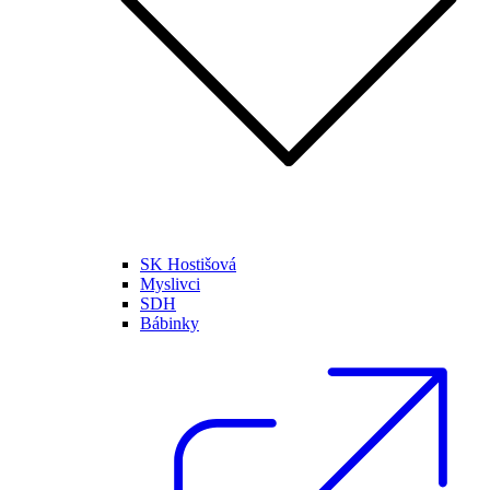
SK Hostišová
Myslivci
SDH
Bábinky