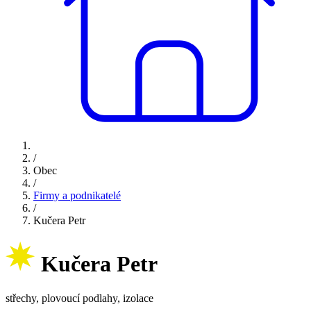
/
Obec
/
Firmy a podnikatelé
/
Kučera Petr
Kučera Petr
střechy, plovoucí podlahy, izolace