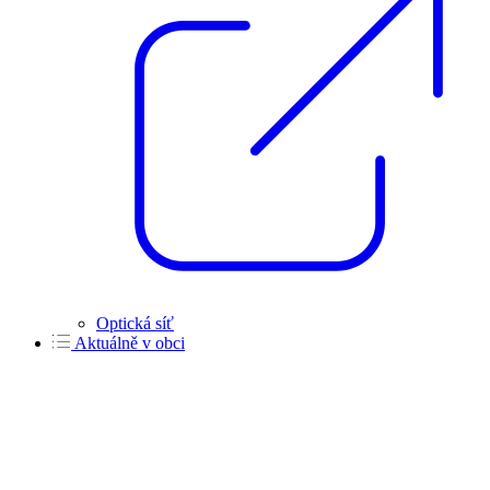
Optická síť
Aktuálně v obci