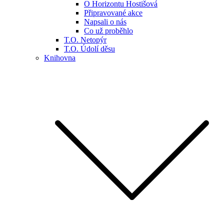
O Horizontu Hostišová
Připravované akce
Napsali o nás
Co už proběhlo
T.O. Netopýr
T.O. Údolí děsu
Knihovna