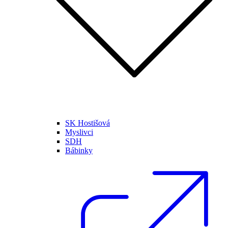
SK Hostišová
Myslivci
SDH
Bábinky