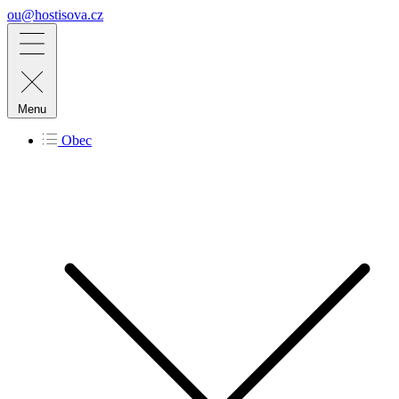
ou@hostisova.cz
Menu
Obec