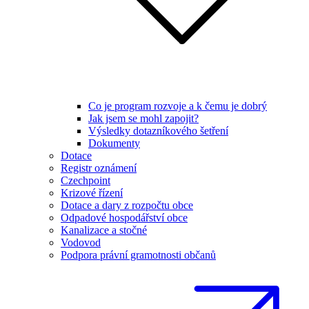
Co je program rozvoje a k čemu je dobrý
Jak jsem se mohl zapojit?
Výsledky dotazníkového šetření
Dokumenty
Dotace
Registr oznámení
Czechpoint
Krizové řízení
Dotace a dary z rozpočtu obce
Odpadové hospodářství obce
Kanalizace a stočné
Vodovod
Podpora právní gramotnosti občanů