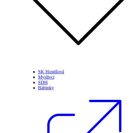
SK Hostišová
Myslivci
SDH
Bábinky