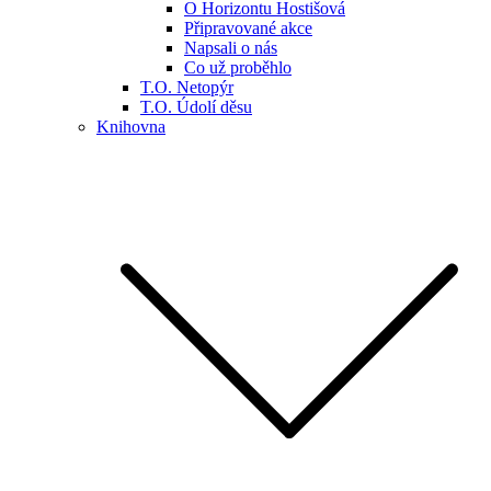
O Horizontu Hostišová
Připravované akce
Napsali o nás
Co už proběhlo
T.O. Netopýr
T.O. Údolí děsu
Knihovna