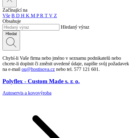
Začínající na
Vše
B
D
H
K
M
P
R
T
V
Z
Obsahuje
Hledaný výraz
Hledat
Chybí-li Vaše firma nebo jméno v seznamu podnikatelů nebo
chcete-li doplnit či změnit uvedené údaje, napište svůj požadavek
na e-mail
ou@hostisova.cz
nebo tel. 577 121 601.
Polyflex - Custom Made s. r. o.
Autoservis a kovovýroba