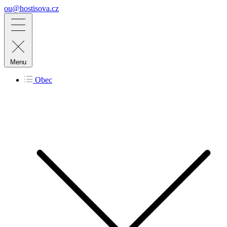
ou@hostisova.cz
Menu
Obec