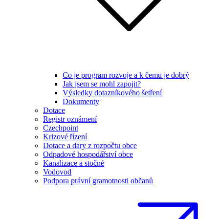
Co je program rozvoje a k čemu je dobrý
Jak jsem se mohl zapojit?
Výsledky dotazníkového šetření
Dokumenty
Dotace
Registr oznámení
Czechpoint
Krizové řízení
Dotace a dary z rozpočtu obce
Odpadové hospodářství obce
Kanalizace a stočné
Vodovod
Podpora právní gramotnosti občanů