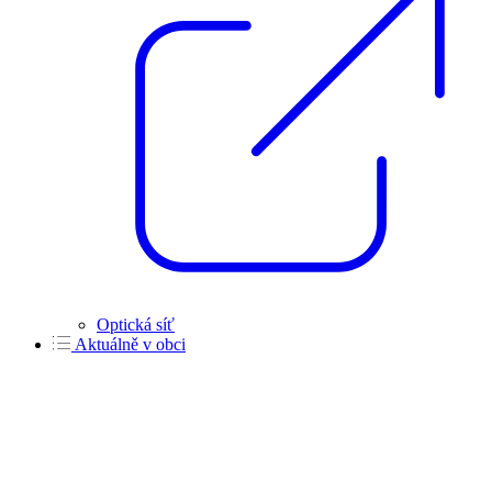
Optická síť
Aktuálně v obci