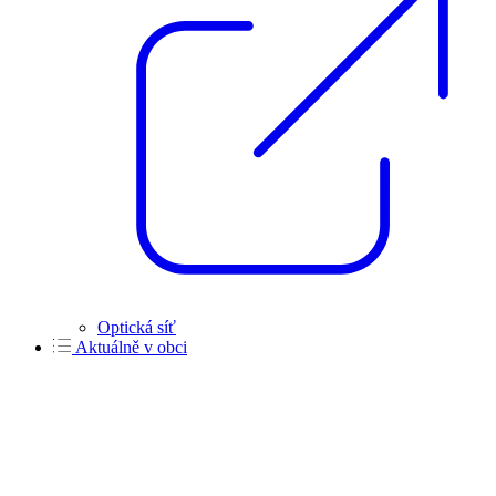
Optická síť
Aktuálně v obci