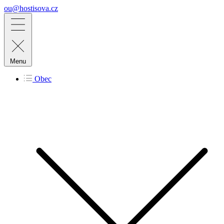
ou@hostisova.cz
Menu
Obec