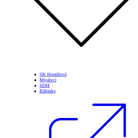
SK Hostišová
Myslivci
SDH
Bábinky