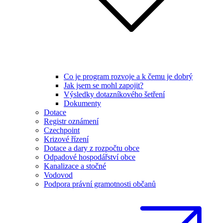
Co je program rozvoje a k čemu je dobrý
Jak jsem se mohl zapojit?
Výsledky dotazníkového šetření
Dokumenty
Dotace
Registr oznámení
Czechpoint
Krizové řízení
Dotace a dary z rozpočtu obce
Odpadové hospodářství obce
Kanalizace a stočné
Vodovod
Podpora právní gramotnosti občanů