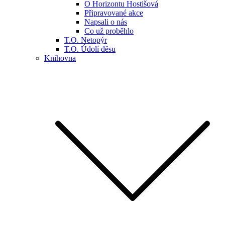
O Horizontu Hostišová
Připravované akce
Napsali o nás
Co už proběhlo
T.O. Netopýr
T.O. Údolí děsu
Knihovna