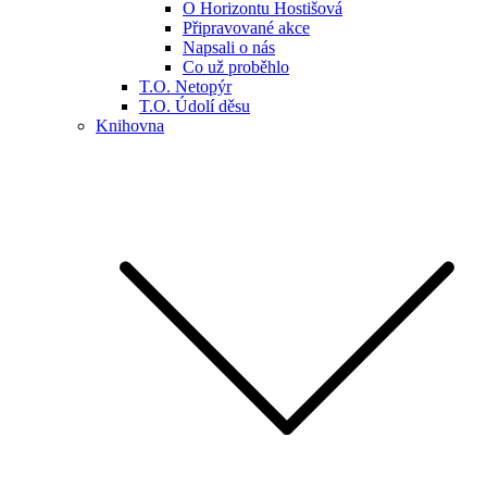
O Horizontu Hostišová
Připravované akce
Napsali o nás
Co už proběhlo
T.O. Netopýr
T.O. Údolí děsu
Knihovna