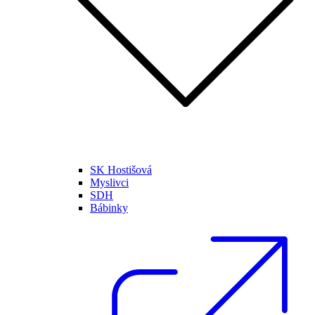
SK Hostišová
Myslivci
SDH
Bábinky