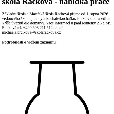
škola Racková - nabídka práce
Základní škola a Mateřská škola Racková přijme od 1. srpna 2026
vedoucí/ho školní jídelny a kuchaře/kuchařku. Praxe v oboru vítána.
Výše úvazků dle domluvy. Více informací u paní ředitelky ZŠ a MŠ
Racková tel. +420 608 211 512, email
michaela.prcikova@skolarackova.cz
Podrobnosti o vložení záznamu