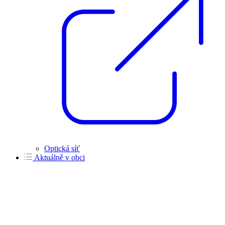
Optická síť
Aktuálně v obci