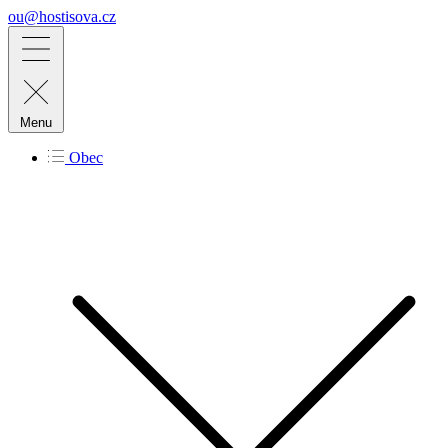
ou@hostisova.cz
Menu
Obec