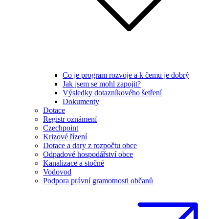
Co je program rozvoje a k čemu je dobrý
Jak jsem se mohl zapojit?
Výsledky dotazníkového šetření
Dokumenty
Dotace
Registr oznámení
Czechpoint
Krizové řízení
Dotace a dary z rozpočtu obce
Odpadové hospodářství obce
Kanalizace a stočné
Vodovod
Podpora právní gramotnosti občanů