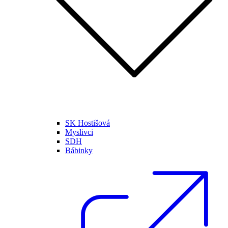
SK Hostišová
Myslivci
SDH
Bábinky