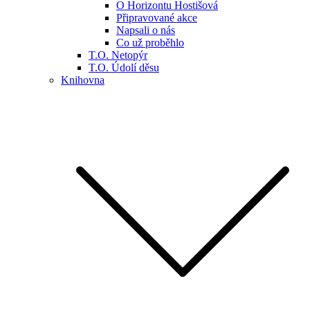
O Horizontu Hostišová
Připravované akce
Napsali o nás
Co už proběhlo
T.O. Netopýr
T.O. Údolí děsu
Knihovna