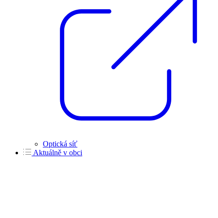
Optická síť
Aktuálně v obci