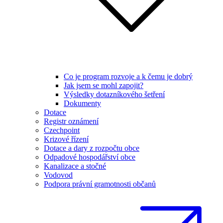
Co je program rozvoje a k čemu je dobrý
Jak jsem se mohl zapojit?
Výsledky dotazníkového šetření
Dokumenty
Dotace
Registr oznámení
Czechpoint
Krizové řízení
Dotace a dary z rozpočtu obce
Odpadové hospodářství obce
Kanalizace a stočné
Vodovod
Podpora právní gramotnosti občanů