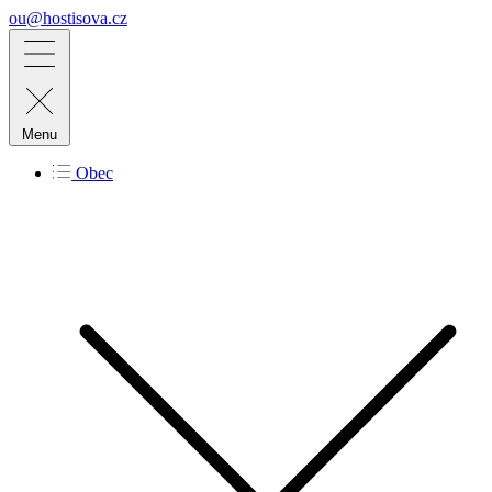
ou@hostisova.cz
Menu
Obec