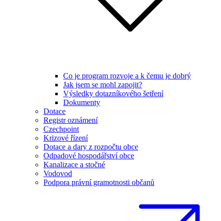
Co je program rozvoje a k čemu je dobrý
Jak jsem se mohl zapojit?
Výsledky dotazníkového šetření
Dokumenty
Dotace
Registr oznámení
Czechpoint
Krizové řízení
Dotace a dary z rozpočtu obce
Odpadové hospodářství obce
Kanalizace a stočné
Vodovod
Podpora právní gramotnosti občanů