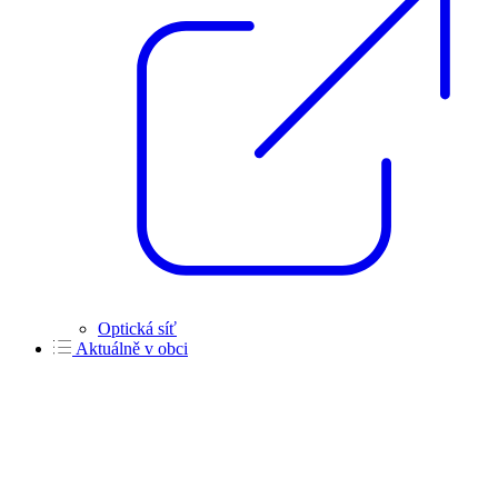
Optická síť
Aktuálně v obci