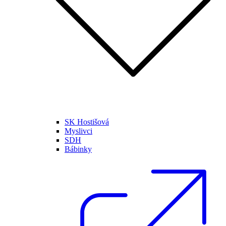
SK Hostišová
Myslivci
SDH
Bábinky