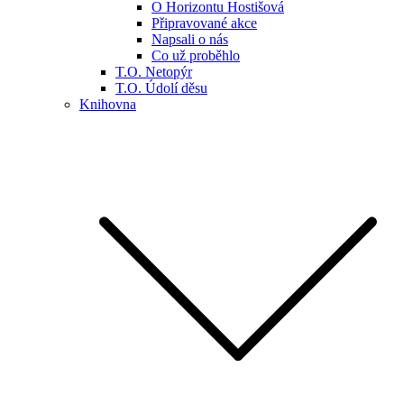
O Horizontu Hostišová
Připravované akce
Napsali o nás
Co už proběhlo
T.O. Netopýr
T.O. Údolí děsu
Knihovna