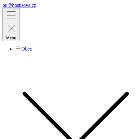
ou@hostisova.cz
Menu
Obec