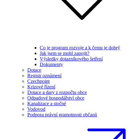
Co je program rozvoje a k čemu je dobrý
Jak jsem se mohl zapojit?
Výsledky dotazníkového šetření
Dokumenty
Dotace
Registr oznámení
Czechpoint
Krizové řízení
Dotace a dary z rozpočtu obce
Odpadové hospodářství obce
Kanalizace a stočné
Vodovod
Podpora právní gramotnosti občanů