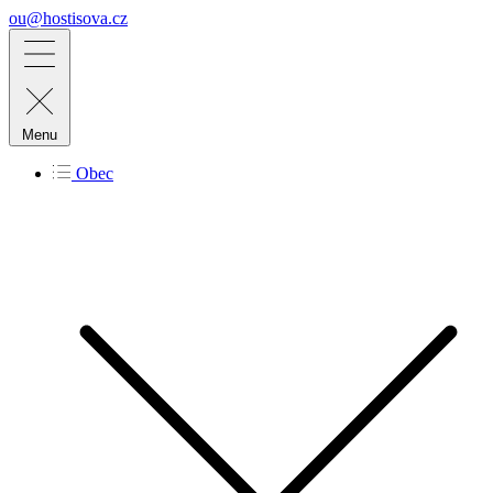
ou@hostisova.cz
Menu
Obec