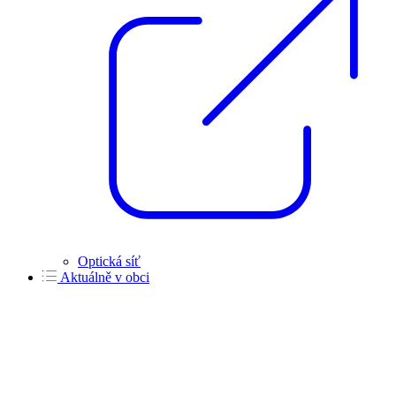
Optická síť
Aktuálně v obci