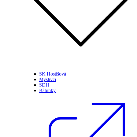
SK Hostišová
Myslivci
SDH
Bábinky