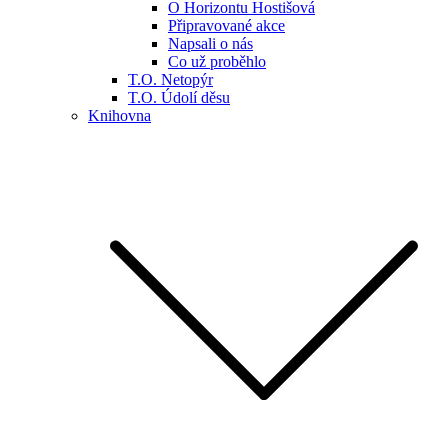
O Horizontu Hostišová
Připravované akce
Napsali o nás
Co už proběhlo
T.O. Netopýr
T.O. Údolí děsu
Knihovna