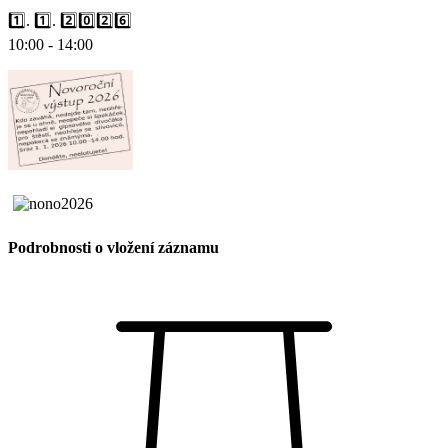
1️⃣. 1️⃣. 2️⃣0️⃣2️⃣6️⃣
10:00 - 14:00
Podrobnosti o vložení záznamu