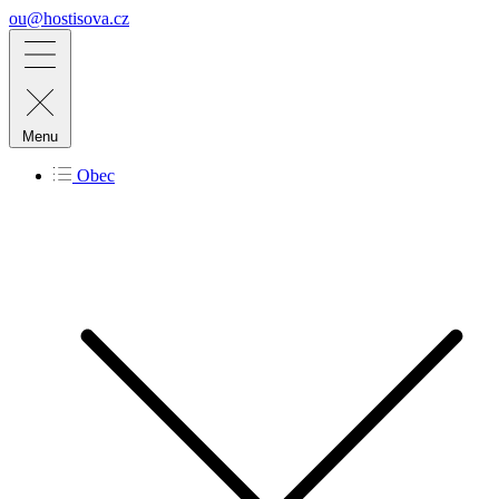
ou@hostisova.cz
Menu
Obec