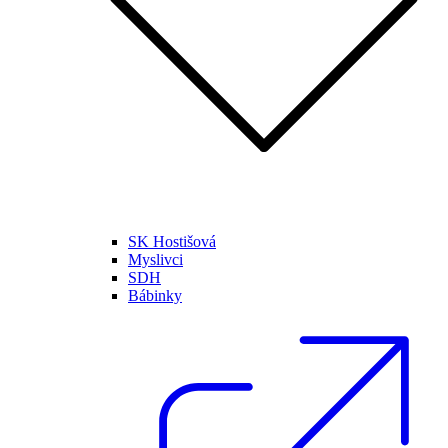
SK Hostišová
Myslivci
SDH
Bábinky