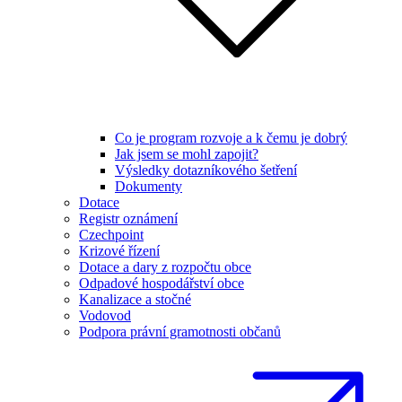
Co je program rozvoje a k čemu je dobrý
Jak jsem se mohl zapojit?
Výsledky dotazníkového šetření
Dokumenty
Dotace
Registr oznámení
Czechpoint
Krizové řízení
Dotace a dary z rozpočtu obce
Odpadové hospodářství obce
Kanalizace a stočné
Vodovod
Podpora právní gramotnosti občanů