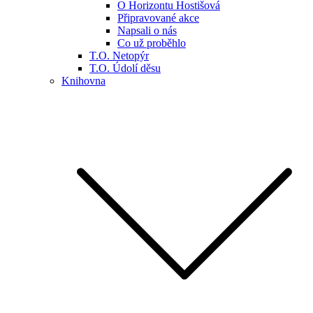
O Horizontu Hostišová
Připravované akce
Napsali o nás
Co už proběhlo
T.O. Netopýr
T.O. Údolí děsu
Knihovna