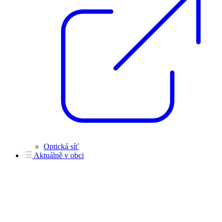
Optická síť
Aktuálně v obci