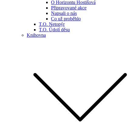
O Horizontu Hostišová
Připravované akce
Napsali o nás
Co už proběhlo
T.O. Netopýr
T.O. Údolí děsu
Knihovna