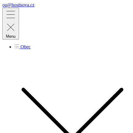
ou@hostisova.cz
Menu
Obec