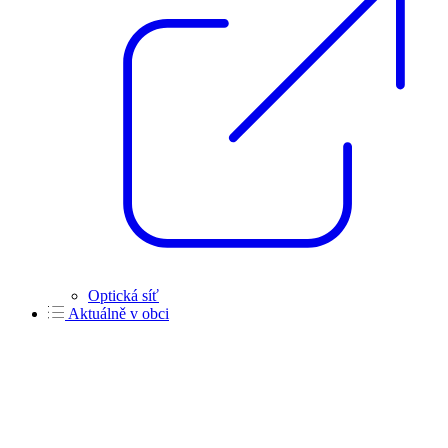
Optická síť
Aktuálně v obci