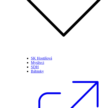
SK Hostišová
Myslivci
SDH
Bábinky