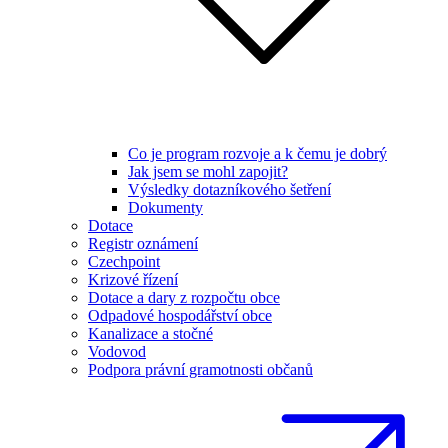
Co je program rozvoje a k čemu je dobrý
Jak jsem se mohl zapojit?
Výsledky dotazníkového šetření
Dokumenty
Dotace
Registr oznámení
Czechpoint
Krizové řízení
Dotace a dary z rozpočtu obce
Odpadové hospodářství obce
Kanalizace a stočné
Vodovod
Podpora právní gramotnosti občanů