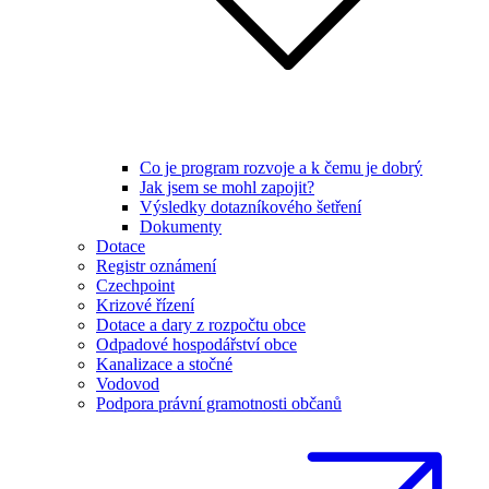
Co je program rozvoje a k čemu je dobrý
Jak jsem se mohl zapojit?
Výsledky dotazníkového šetření
Dokumenty
Dotace
Registr oznámení
Czechpoint
Krizové řízení
Dotace a dary z rozpočtu obce
Odpadové hospodářství obce
Kanalizace a stočné
Vodovod
Podpora právní gramotnosti občanů