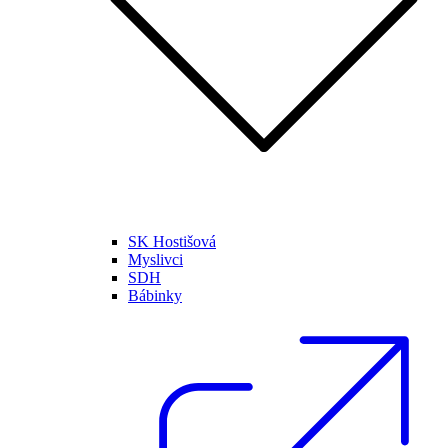
SK Hostišová
Myslivci
SDH
Bábinky