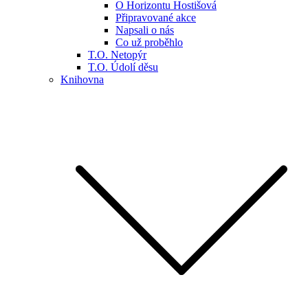
O Horizontu Hostišová
Připravované akce
Napsali o nás
Co už proběhlo
T.O. Netopýr
T.O. Údolí děsu
Knihovna