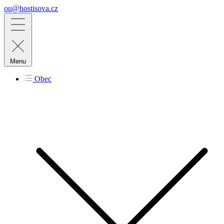
ou@hostisova.cz
Menu
Obec