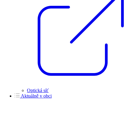
Optická síť
Aktuálně v obci