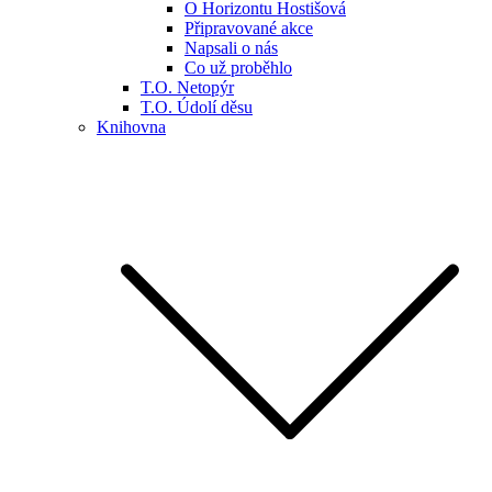
O Horizontu Hostišová
Připravované akce
Napsali o nás
Co už proběhlo
T.O. Netopýr
T.O. Údolí děsu
Knihovna