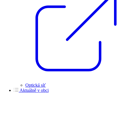
Optická síť
Aktuálně v obci