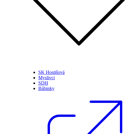
SK Hostišová
Myslivci
SDH
Bábinky