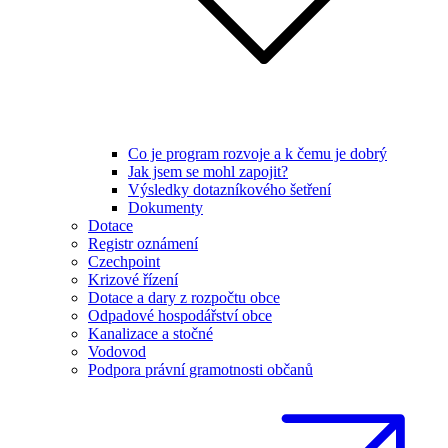
Co je program rozvoje a k čemu je dobrý
Jak jsem se mohl zapojit?
Výsledky dotazníkového šetření
Dokumenty
Dotace
Registr oznámení
Czechpoint
Krizové řízení
Dotace a dary z rozpočtu obce
Odpadové hospodářství obce
Kanalizace a stočné
Vodovod
Podpora právní gramotnosti občanů