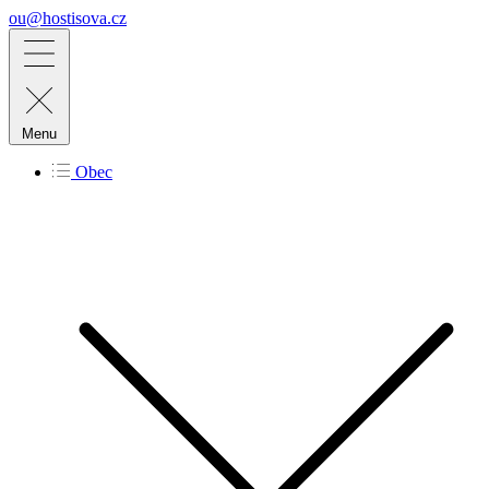
ou@hostisova.cz
Menu
Obec