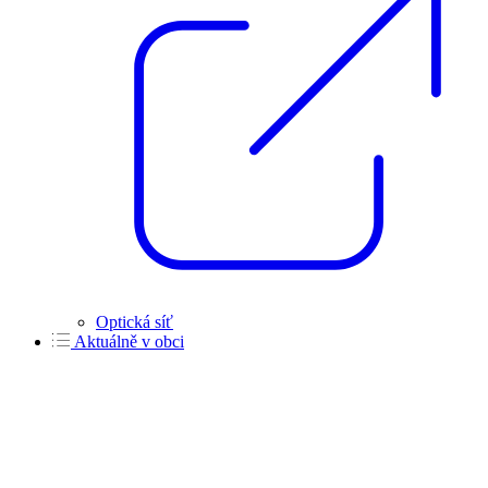
Optická síť
Aktuálně v obci