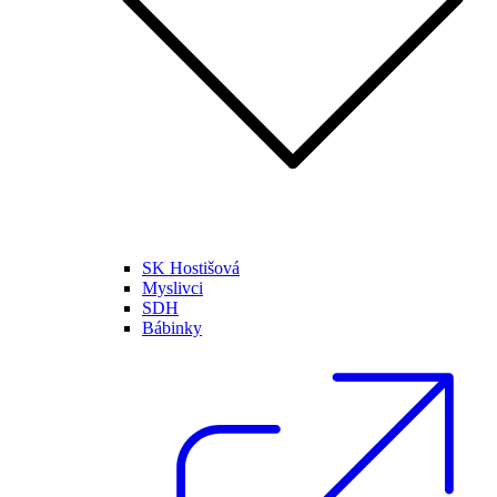
SK Hostišová
Myslivci
SDH
Bábinky