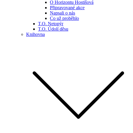
O Horizontu Hostišová
Připravované akce
Napsali o nás
Co už proběhlo
T.O. Netopýr
T.O. Údolí děsu
Knihovna