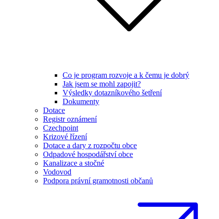
Co je program rozvoje a k čemu je dobrý
Jak jsem se mohl zapojit?
Výsledky dotazníkového šetření
Dokumenty
Dotace
Registr oznámení
Czechpoint
Krizové řízení
Dotace a dary z rozpočtu obce
Odpadové hospodářství obce
Kanalizace a stočné
Vodovod
Podpora právní gramotnosti občanů