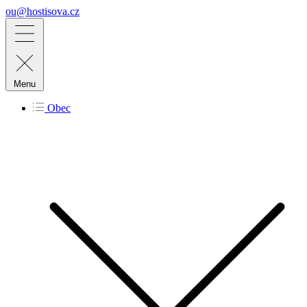
ou@hostisova.cz
Menu
Obec