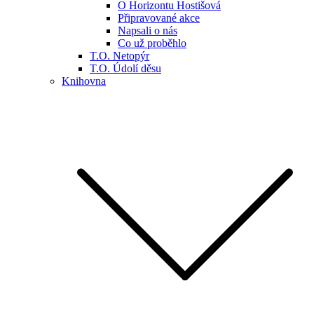
O Horizontu Hostišová
Připravované akce
Napsali o nás
Co už proběhlo
T.O. Netopýr
T.O. Údolí děsu
Knihovna