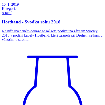
10. 1. 2019
Kategorie
ostatní
Hostband - Svodka roku 2018
Na níže uvedeném odkaze se můžete podívat na záznam Svodky
2018 v podání kapely Hostband, která zazněla při Druhém setkání u
vánočního stromu: