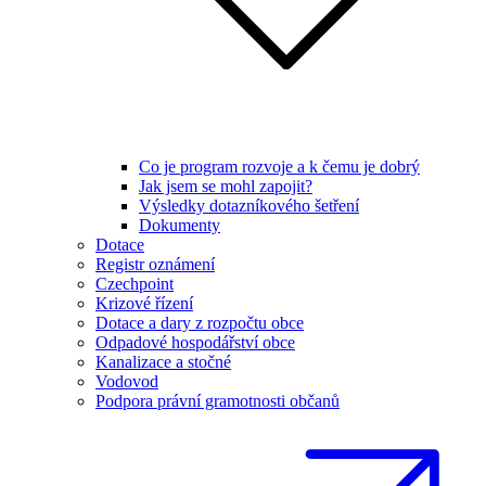
Co je program rozvoje a k čemu je dobrý
Jak jsem se mohl zapojit?
Výsledky dotazníkového šetření
Dokumenty
Dotace
Registr oznámení
Czechpoint
Krizové řízení
Dotace a dary z rozpočtu obce
Odpadové hospodářství obce
Kanalizace a stočné
Vodovod
Podpora právní gramotnosti občanů