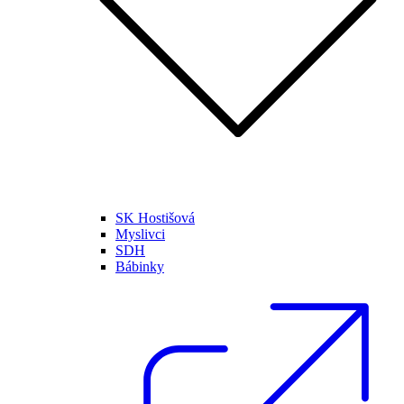
SK Hostišová
Myslivci
SDH
Bábinky