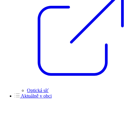
Optická síť
Aktuálně v obci