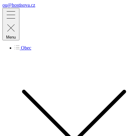
ou@hostisova.cz
Menu
Obec